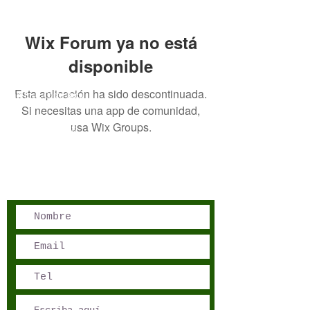
Wix Forum ya no está
disponible
Esta aplicación ha sido descontinuada.
San José, Costa Rica
Si necesitas una app de comunidad,
Phone - Reservations:
usa Wix Groups.
+1 506 8519 0018
reservations@sensations.cr
Phone - Info:
+1 506 8785-7274
info@sensations.cr