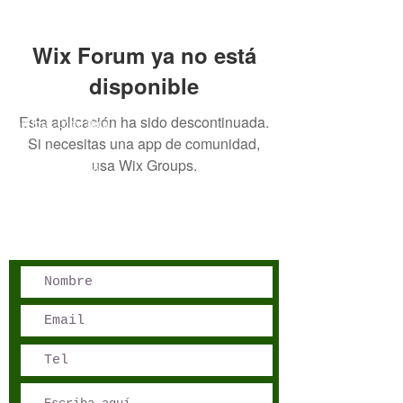
Wix Forum ya no está
disponible
Esta aplicación ha sido descontinuada.
San José, Costa Rica
Si necesitas una app de comunidad,
Phone - Reservations:
usa Wix Groups.
+1 506 8519 0018
reservations@sensations.cr
Phone - Info:
+1 506 8785-7274
info@sensations.cr