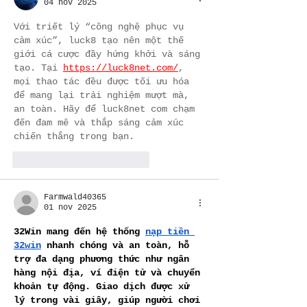
04 nov 2025
Với triết lý “công nghệ phục vụ 
cảm xúc”, luck8 tạo nên một thế 
giới cá cược đầy hứng khởi và sáng 
tạo. Tại 
https://luck8net.com/
, 
mọi thao tác đều được tối ưu hóa 
để mang lại trải nghiệm mượt mà, 
an toàn. Hãy để luck8net com chạm 
đến đam mê và thắp sáng cảm xúc 
chiến thắng trong bạn.
Me gusta
Reaccionar
Farmwald40365
01 nov 2025
32Win mang đến hệ thống 
nạp tiền 
32win
 nhanh chóng và an toàn, hỗ 
trợ đa dạng phương thức như ngân 
hàng nội địa, ví điện tử và chuyển 
khoản tự động. Giao dịch được xử 
lý trong vài giây, giúp người chơi 