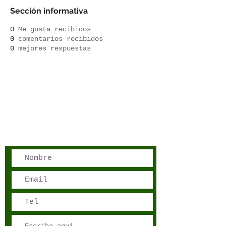
Sección informativa
0
Me gusta recibidos
0
comentarios recibidos
0
mejores respuestas
San José, Costa Rica
Phone - Reservations:
+1 506 8519 0018
reservations@sensations.cr
Phone - Info:
+1 506 8785-7274
info@sensations.cr